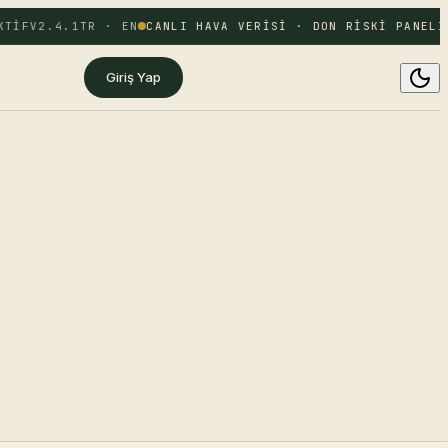
TIF
V2.4.1
TR · EN
CANLI HAVA VERISI · DON RISKI PANELI 
Giriş Yap