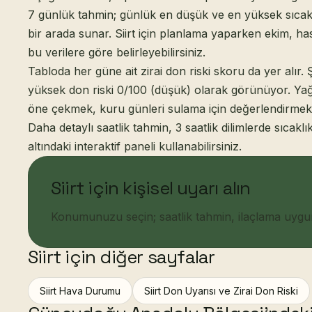
7 günlük tahmin; günlük en düşük ve en yüksek sıcaklı
bir arada sunar. Siirt için planlama yaparken ekim, h
bu verilere göre belirleyebilirsiniz.
Tabloda her güne ait zirai don riski skoru da yer alır.
yüksek don riski 0/100 (düşük) olarak görünüyor. Yağ
öne çekmek, kuru günleri sulama için değerlendirmek 
Daha detaylı saatlik tahmin, 3 saatlik dilimlerde sıcaklı
altındaki interaktif paneli kullanabilirsiniz.
Siirt için kişisel uyarı alın
Konumunuzu seçin; saatlik tahmin, ilaçlama uygunlu
Siirt için diğer sayfalar
Siirt Hava Durumu
Siirt Don Uyarısı ve Zirai Don Riski