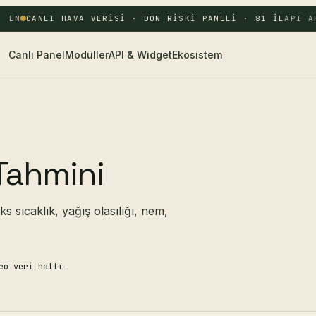
 EN
CANLI HAVA VERISI · DON RISKI PANELI · 81 IL
API AK
Canlı Panel
Modüller
API & Widget
Ekosistem
 Tahmini
s sıcaklık, yağış olasılığı, nem,
eo veri hattı