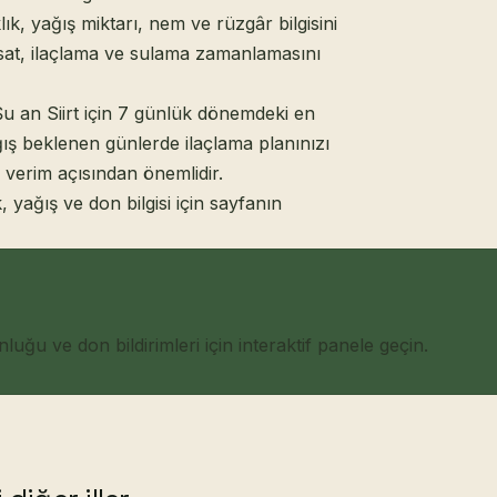
k, yağış miktarı, nem ve rüzgâr bilgisini
asat, ilaçlama ve sulama zamanlamasını
 Şu an Siirt için 7 günlük dönemdeki en
ış beklenen günlerde ilaçlama planınızı
verim açısından önemlidir.
k, yağış ve don bilgisi için sayfanın
ğu ve don bildirimleri için interaktif panele geçin.