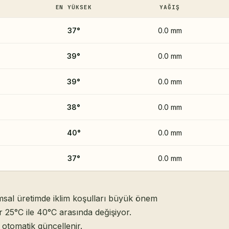
EN YÜKSEK
YAĞIŞ
37
°
0.0 mm
39
°
0.0 mm
39
°
0.0 mm
38
°
0.0 mm
40
°
0.0 mm
37
°
0.0 mm
ımsal üretimde iklim koşulları büyük önem
 25°C ile 40°C arasında değişiyor.
otomatik güncellenir.