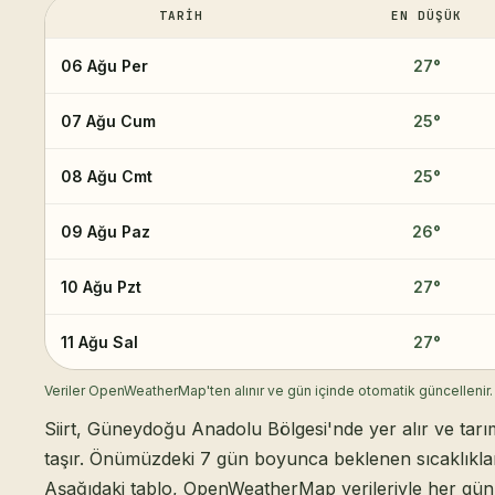
TARIH
EN DÜŞÜK
06 Ağu Per
27
°
07 Ağu Cum
25
°
08 Ağu Cmt
25
°
09 Ağu Paz
26
°
10 Ağu Pzt
27
°
11 Ağu Sal
27
°
Veriler OpenWeatherMap'ten alınır ve gün içinde otomatik güncellenir.
Siirt, Güneydoğu Anadolu Bölgesi'nde yer alır ve tar
taşır. Önümüzdeki 7 gün boyunca beklenen sıcaklıklar
Aşağıdaki tablo, OpenWeatherMap verileriyle her gün 