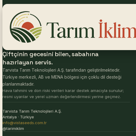
Çiftçinin gecesini bilen, sabahına
hazırlayan servis.
Tarvista Tarım Teknolojileri A.Ş. tarafından geliştirilmektedir.
Türkiye merkezli, AB ve MENA bölgesi için çoklu dil desteği
planlanmaktadır.
Hava tahmini ve don riski verileri karar destek amacıyla sunulur;
resmi uyarılar ve yerel uzman değerlendirmesi yerine geçmez.
Tarvista Tarım Teknolojileri A.Ş.
Antalya · Türkiye
info@vistaseeds.com.tr
@tarimiklim