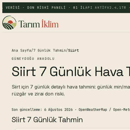
A VERISI · DON RISKI PANELI · 81 IL
API AKTIF
V2.4.1
TR ·
Ana Sayfa
/
7 Günlük Tahmin
/
Siirt
GÜNEYDOĞU ANADOLU
Siirt 7 Günlük Hava
Siirt için 7 günlük detaylı hava tahmini: günlük min/mak
rüzgâr ve zirai don riski.
Son güncelleme: 6 Ağustos 2026
· OpenWeatherMap / Open-Met
Siirt 7 Günlük Tahmin