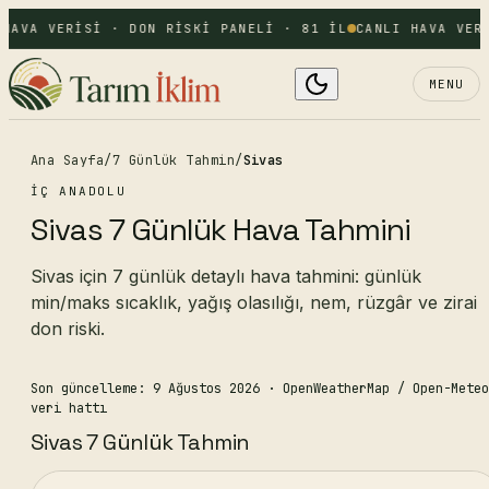
HAVA VERISI · DON RISKI PANELI · 81 IL
CANLI HAVA VER
MENU
Ana Sayfa
/
7 Günlük Tahmin
/
Sivas
İÇ ANADOLU
Sivas 7 Günlük Hava Tahmini
Sivas için 7 günlük detaylı hava tahmini: günlük
min/maks sıcaklık, yağış olasılığı, nem, rüzgâr ve zirai
don riski.
Son güncelleme: 9 Ağustos 2026
· OpenWeatherMap / Open-Meteo
veri hattı
Sivas 7 Günlük Tahmin