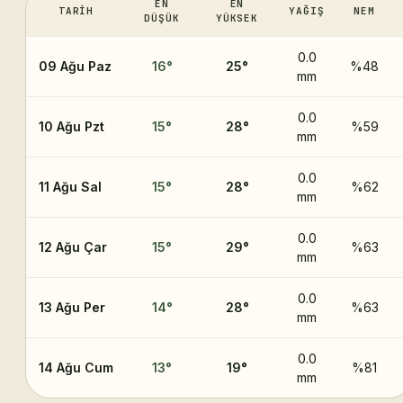
EN
EN
TARIH
YAĞIŞ
NEM
DÜŞÜK
YÜKSEK
0.0
09 Ağu Paz
16
°
25
°
%48
mm
0.0
10 Ağu Pzt
15
°
28
°
%59
mm
0.0
11 Ağu Sal
15
°
28
°
%62
mm
0.0
12 Ağu Çar
15
°
29
°
%63
mm
0.0
13 Ağu Per
14
°
28
°
%63
mm
0.0
14 Ağu Cum
13
°
19
°
%81
mm