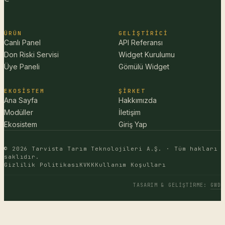
ÜRÜN
GELIŞTIRICI
Canlı Panel
API Referansı
Don Riski Servisi
Widget Kurulumu
Üye Paneli
Gömülü Widget
EKOSISTEM
ŞIRKET
Ana Sayfa
Hakkımızda
Modüller
İletişim
Ekosistem
Giriş Yap
© 2026 Tarvista Tarım Teknolojileri A.Ş. · Tüm hakları
saklıdır.
Gizlilik Politikası
KVKK
Kullanım Koşulları
TASARIM & GELIŞTIRME
:
GWD