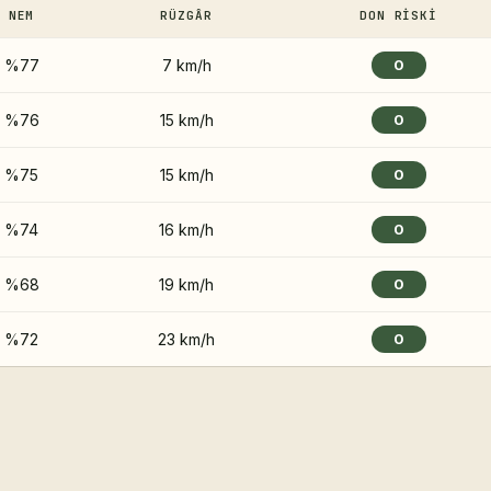
NEM
RÜZGÂR
DON RISKI
%77
7 km/h
0
%76
15 km/h
0
%75
15 km/h
0
%74
16 km/h
0
%68
19 km/h
0
%72
23 km/h
0