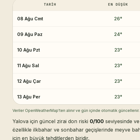
TARIH
EN DÜŞÜK
08 Ağu Cmt
26
°
09 Ağu Paz
24
°
10 Ağu Pzt
23
°
11 Ağu Sal
23
°
12 Ağu Çar
23
°
13 Ağu Per
23
°
Veriler OpenWeatherMap'ten alınır ve gün içinde otomatik güncellenir.
Yalova için güncel zirai don riski
0/100
seviyesinde ve 
özellikle ilkbahar ve sonbahar geçişlerinde meyve bah
için en büyük tehditlerden biridir.