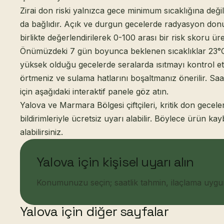
Zirai don riski yalnızca gece minimum sıcaklığına deği
da bağlıdır. Açık ve durgun gecelerde radyasyon donu 
birlikte değerlendirilerek 0-100 arası bir risk skoru üreti
Önümüzdeki 7 gün boyunca beklenen sıcaklıklar 23°C i
yüksek olduğu gecelerde seralarda ısıtmayı kontrol etm
örtmeniz ve sulama hatlarını boşaltmanız önerilir. Sa
için aşağıdaki interaktif panele göz atın.
Yalova ve Marmara Bölgesi çiftçileri, kritik don gece
bildirimleriyle ücretsiz uyarı alabilir. Böylece ürün 
alabilirsiniz.
Yalova için kişisel uyarı alın
Konumunuzu seçin; saatlik tahmin, ilaçlama uygunlu
Yalova için diğer sayfalar