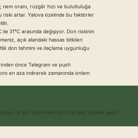
l; nem oranı, rüzgâr hızı ve bulutluluğa
riski artar. Yalova özelinde bu faktörler
lir.
le 31°C arasında değişiyor. Don riskinin
eniz, açık alandaki hassas bitkileri
atlik don tahmini ve ilaçlama uygunluğu
lerinden önce Telegram ve push
kaybını en aza indirerek zamanında önlem
ğu ve don bildirimleri için interaktif panele geçin.