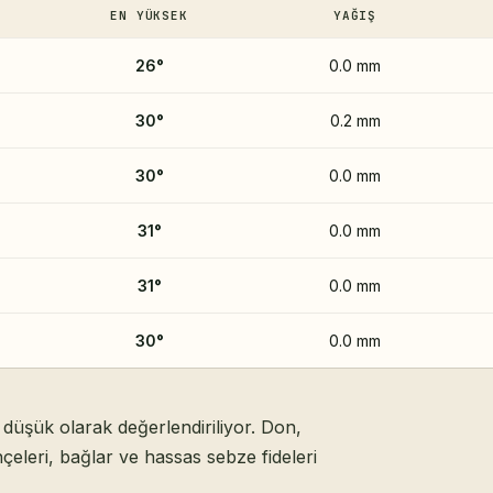
EN YÜKSEK
YAĞIŞ
26
°
0.0 mm
30
°
0.2 mm
30
°
0.0 mm
31
°
0.0 mm
31
°
0.0 mm
30
°
0.0 mm
düşük olarak değerlendiriliyor. Don,
çeleri, bağlar ve hassas sebze fideleri