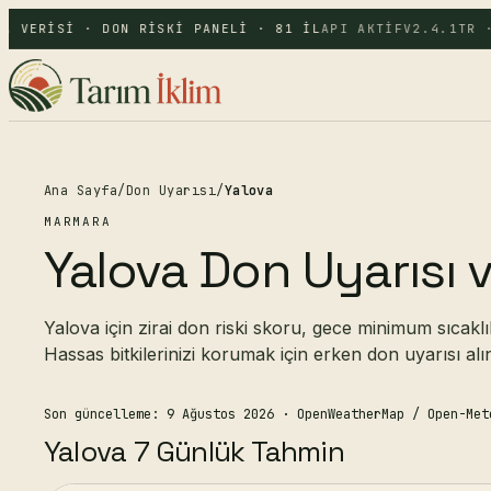
A VERISI · DON RISKI PANELI · 81 IL
API AKTIF
V2.4.1
TR ·
Ana Sayfa
/
Don Uyarısı
/
Yalova
MARMARA
Yalova Don Uyarısı v
Yalova için zirai don riski skoru, gece minimum sıcakl
Hassas bitkilerinizi korumak için erken don uyarısı alı
Son güncelleme: 9 Ağustos 2026
· OpenWeatherMap / Open-Met
Yalova 7 Günlük Tahmin