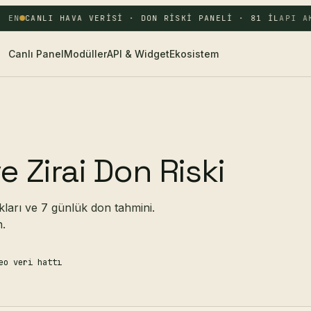
 EN
CANLI HAVA VERISI · DON RISKI PANELI · 81 IL
API AK
Canlı Panel
Modüller
API & Widget
Ekosistem
e Zirai Don Riski
ıkları ve 7 günlük don tahmini.
n.
eo veri hattı