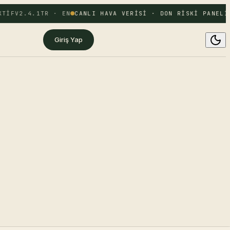
TIF
V2.4.1
TR · EN
CANLI HAVA VERISI · DON RISKI PANELI 
Giriş Yap