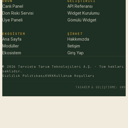
ÜRÜN
GELIŞTIRICI
Canlı Panel
API Referansı
Don Riski Servisi
Widget Kurulumu
Üye Paneli
Gömülü Widget
EKOSISTEM
ŞIRKET
Ana Sayfa
Hakkımızda
Modüller
İletişim
Ekosistem
Giriş Yap
© 2026 Tarvista Tarım Teknolojileri A.Ş. · Tüm hakları
saklıdır.
Gizlilik Politikası
KVKK
Kullanım Koşulları
TASARIM & GELIŞTIRME
:
GWD