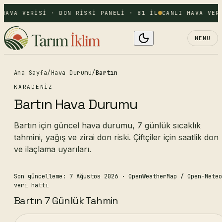
 HAVA VERISI · DON RISKI PANELI · 81 IL
CANLI HAVA VER
MENU
Ana Sayfa
/
Hava Durumu
/
Bartın
KARADENIZ
Bartın Hava Durumu
Bartın için güncel hava durumu, 7 günlük sıcaklık
tahmini, yağış ve zirai don riski. Çiftçiler için saatlik don
ve ilaçlama uyarıları.
Son güncelleme: 7 Ağustos 2026
· OpenWeatherMap / Open-Meteo
veri hattı
Bartın 7 Günlük Tahmin