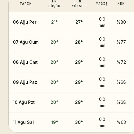
EN
EN
TARIH
YAĞIŞ
NEM
DÜŞÜK
YÜKSEK
0.0
06 Ağu Per
21
°
27
°
%80
mm
0.0
07 Ağu Cum
20
°
28
°
%77
mm
0.0
08 Ağu Cmt
20
°
29
°
%72
mm
0.0
09 Ağu Paz
20
°
29
°
%68
mm
0.0
10 Ağu Pzt
20
°
29
°
%68
mm
0.0
11 Ağu Sal
19
°
30
°
%63
mm