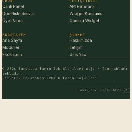
ÜRÜN
GELIŞTIRICI
Canlı Panel
API Referansı
Don Riski Servisi
Widget Kurulumu
Üye Paneli
Gömülü Widget
EKOSISTEM
ŞIRKET
Ana Sayfa
Hakkımızda
Modüller
İletişim
Ekosistem
Giriş Yap
© 2026 Tarvista Tarım Teknolojileri A.Ş. · Tüm hakları
saklıdır.
Gizlilik Politikası
KVKK
Kullanım Koşulları
TASARIM & GELIŞTIRME
:
GWD