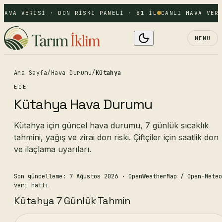
HAVA VERISI · DON RISKI PANELI · 81 IL
CANLI HAVA VERI
MENU
Ana Sayfa
/
Hava Durumu
/
Kütahya
EGE
Kütahya Hava Durumu
Kütahya için güncel hava durumu, 7 günlük sıcaklık
tahmini, yağış ve zirai don riski. Çiftçiler için saatlik don
ve ilaçlama uyarıları.
Son güncelleme: 7 Ağustos 2026
· OpenWeatherMap / Open-Meteo
veri hattı
Kütahya 7 Günlük Tahmin