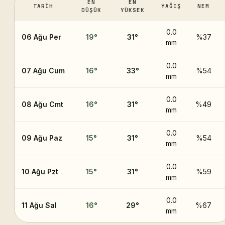
EN
EN
TARIH
YAĞIŞ
NEM
DÜŞÜK
YÜKSEK
0.0
06 Ağu Per
19
°
31
°
%37
mm
0.0
07 Ağu Cum
16
°
33
°
%54
mm
0.0
08 Ağu Cmt
16
°
31
°
%49
mm
0.0
09 Ağu Paz
15
°
31
°
%54
mm
0.0
10 Ağu Pzt
15
°
31
°
%59
mm
0.0
11 Ağu Sal
16
°
29
°
%67
mm