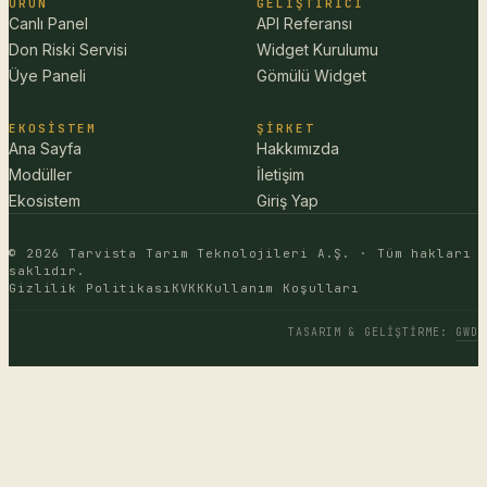
ÜRÜN
GELIŞTIRICI
Canlı Panel
API Referansı
Don Riski Servisi
Widget Kurulumu
Üye Paneli
Gömülü Widget
EKOSISTEM
ŞIRKET
Ana Sayfa
Hakkımızda
Modüller
İletişim
Ekosistem
Giriş Yap
© 2026 Tarvista Tarım Teknolojileri A.Ş. · Tüm hakları
saklıdır.
Gizlilik Politikası
KVKK
Kullanım Koşulları
TASARIM & GELIŞTIRME
:
GWD