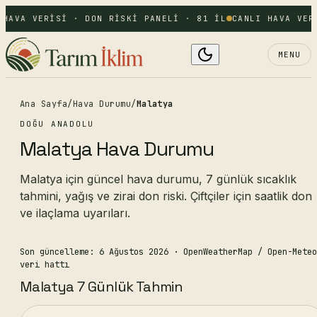
 HAVA VERISI · DON RISKI PANELI · 81 IL
CANLI HAVA VER
MENU
Ana Sayfa
/
Hava Durumu
/
Malatya
DOĞU ANADOLU
Malatya Hava Durumu
Malatya için güncel hava durumu, 7 günlük sıcaklık
tahmini, yağış ve zirai don riski. Çiftçiler için saatlik don
ve ilaçlama uyarıları.
Son güncelleme: 6 Ağustos 2026
· OpenWeatherMap / Open-Meteo
veri hattı
Malatya 7 Günlük Tahmin