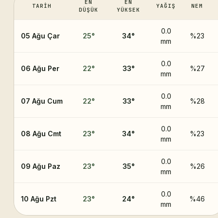
EN
EN
TARIH
YAĞIŞ
NEM
DÜŞÜK
YÜKSEK
0.0
05 Ağu Çar
25
°
34
°
%23
mm
0.0
06 Ağu Per
22
°
33
°
%27
mm
0.0
07 Ağu Cum
22
°
33
°
%28
mm
0.0
08 Ağu Cmt
23
°
34
°
%23
mm
0.0
09 Ağu Paz
23
°
35
°
%26
mm
0.0
10 Ağu Pzt
23
°
24
°
%46
mm