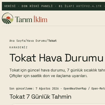
A VERISI · DON RISKI PANELI · 81 IL
API AKTIF
V2.4.1
TR ·
Ana Sayfa
/
Hava Durumu
/
Tokat
KARADENIZ
Tokat Hava Durumu
Tokat için güncel hava durumu, 7 günlük sıcaklık tahmin
Çiftçiler için saatlik don ve ilaçlama uyarıları.
Son güncelleme: 7 Ağustos 2026
· OpenWeatherMap / Open-Met
Tokat 7 Günlük Tahmin