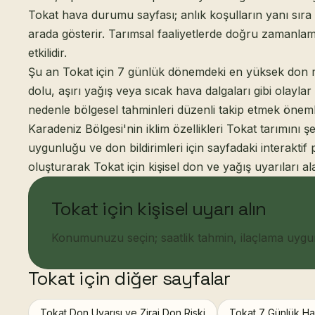
Tokat hava durumu sayfası; anlık koşulların yanı sıra 7
arada gösterir. Tarımsal faaliyetlerde doğru zamanla
etkilidir.
Şu an Tokat için 7 günlük dönemdeki en yüksek don ri
dolu, aşırı yağış veya sıcak hava dalgaları gibi olaylar 
nedenle bölgesel tahminleri düzenli takip etmek önemli
Karadeniz Bölgesi'nin iklim özellikleri Tokat tarımını şe
uygunluğu ve don bildirimleri için sayfadaki interaktif 
oluşturarak Tokat için kişisel don ve yağış uyarıları alab
Tokat için kişisel uyarı alın
Konumunuzu seçin; saatlik tahmin, ilaçlama uygunlu
Tokat için diğer sayfalar
Tokat Don Uyarısı ve Zirai Don Riski
Tokat 7 Günlük Ha