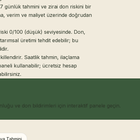
 günlük tahmini ve zirai don riskini bir
ma, verim ve maliyet üzerinde doğrudan
ski 0/100 (düşük) seviyesinde. Don,
tarımsal üretimi tehdit edebilir; bu
dir.
killendirir. Saatlik tahmin, ilaçlama
paneli kullanabilir; ücretsiz hesap
ilirsiniz.
ğu ve don bildirimleri için interaktif panele geçin.
va Tahmini