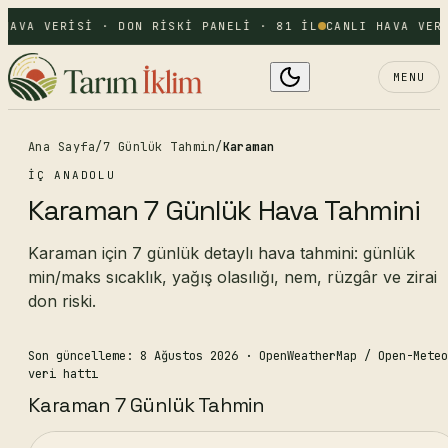
HAVA VERISI · DON RISKI PANELI · 81 IL
CANLI HAVA VERI
MENU
Ana Sayfa
/
7 Günlük Tahmin
/
Karaman
İÇ ANADOLU
Karaman 7 Günlük Hava Tahmini
Karaman için 7 günlük detaylı hava tahmini: günlük
min/maks sıcaklık, yağış olasılığı, nem, rüzgâr ve zirai
don riski.
Son güncelleme: 8 Ağustos 2026
· OpenWeatherMap / Open-Meteo
veri hattı
Karaman 7 Günlük Tahmin