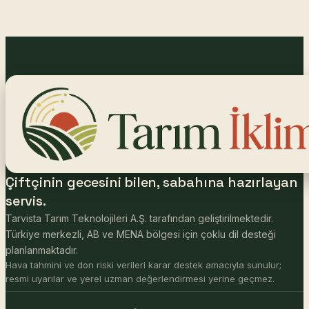
Çiftçinin gecesini bilen, sabahına hazırlayan
servis.
Tarvista Tarım Teknolojileri A.Ş. tarafından geliştirilmektedir.
Türkiye merkezli, AB ve MENA bölgesi için çoklu dil desteği
planlanmaktadır.
Hava tahmini ve don riski verileri karar destek amacıyla sunulur;
resmi uyarılar ve yerel uzman değerlendirmesi yerine geçmez.