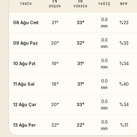
EN
EN
TARIH
YAĞIŞ
NEM
DÜŞÜK
YÜKSEK
0.0
08 Ağu Cmt
21
°
33
°
%23
mm
0.0
09 Ağu Paz
20
°
32
°
%33
mm
0.0
10 Ağu Pzt
19
°
31
°
%34
mm
0.0
11 Ağu Sal
18
°
31
°
%40
mm
0.0
12 Ağu Çar
20
°
33
°
%34
mm
0.0
13 Ağu Per
22
°
22
°
%31
mm