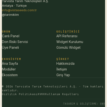
Tarvista Tarım Teknolojileri A.Ş.
Antalya · Türkiye
info@vistaseeds.com.tr
@tarimiklim
ÜRÜN
GELIŞTIRICI
Canlı Panel
API Referansı
Don Riski Servisi
Widget Kurulumu
Üye Paneli
Gömülü Widget
EKOSISTEM
ŞIRKET
Ana Sayfa
Hakkımızda
Modüller
İletişim
Ekosistem
Giriş Yap
© 2026 Tarvista Tarım Teknolojileri A.Ş. · Tüm hakları
saklıdır.
Gizlilik Politikası
KVKK
Kullanım Koşulları
TASARIM & GELIŞTIRME
:
GWD