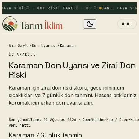
 HAVA VERISI · DON RISKI PANELI · 81 IL
CANLI HAVA VER
MENU
Ana Sayfa
/
Don Uyarısı
/
Karaman
İÇ ANADOLU
Karaman Don Uyarısı ve Zirai Don
Riski
Karaman için zirai don riski skoru, gece minimum
sıcaklıkları ve 7 günlük don tahmini. Hassas bitkilerinizi
korumak için erken don uyarısı alın.
Son güncelleme: 10 Ağustos 2026
· OpenWeatherMap / Open-Mete
veri hattı
Karaman 7 Günlük Tahmin