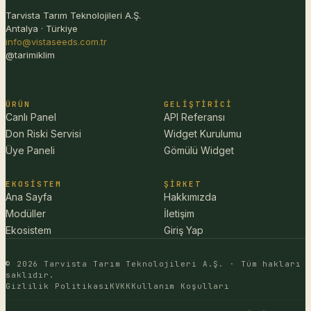
Tarvista Tarım Teknolojileri A.Ş.
Antalya · Türkiye
info@vistaseeds.com.tr
@tarimiklim
ÜRÜN
GELIŞTIRICI
Canlı Panel
API Referansı
Don Riski Servisi
Widget Kurulumu
Üye Paneli
Gömülü Widget
EKOSISTEM
ŞIRKET
Ana Sayfa
Hakkımızda
Modüller
İletişim
Ekosistem
Giriş Yap
© 2026 Tarvista Tarım Teknolojileri A.Ş. · Tüm hakları
saklıdır.
Gizlilik Politikası
KVKK
Kullanım Koşulları