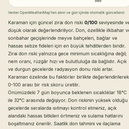
mm
Veriler OpenWeatherMap'ten alınır ve gün içinde otomatik güncellenir.
Karaman için güncel zirai don riski
0/100
seviyesinde v
düşük olarak değerlendiriliyor. Don, özellikle ilkbahar v
sonbahar geçişlerinde meyve bahçeleri, bağlar ve
hassas sebze fideleri için en büyük tehditlerden biridir.
Zirai don riski yalnızca gece minimum sıcaklığına değil;
nem oranı, rüzgâr hızı ve bulutluluğa da bağlıdır. Açık
ve durgun gecelerde radyasyon donu riski artar.
Karaman özelinde bu faktörler birlikte değerlendirilerek
0-100 arası bir risk skoru üretilir.
Önümüzdeki 7 gün boyunca beklenen sıcaklıklar 18°C
ile 32°C arasında değişiyor. Don riskinin yüksek olduğu
gecelerde seralarda ısıtmayı kontrol etmeniz, açık
alandaki hassas bitkileri örtmeniz ve sulama hatlarını
boşaltmanız önerilir. Saatlik don tahmini ve ilaçlama