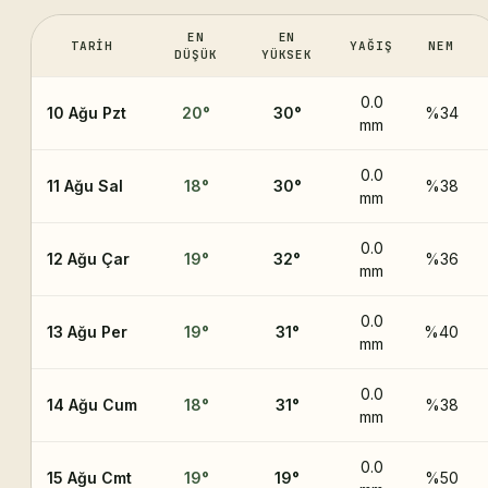
EN
EN
TARIH
YAĞIŞ
NEM
DÜŞÜK
YÜKSEK
0.0
10 Ağu Pzt
20
°
30
°
%34
mm
0.0
11 Ağu Sal
18
°
30
°
%38
mm
0.0
12 Ağu Çar
19
°
32
°
%36
mm
0.0
13 Ağu Per
19
°
31
°
%40
mm
0.0
14 Ağu Cum
18
°
31
°
%38
mm
0.0
15 Ağu Cmt
19
°
19
°
%50