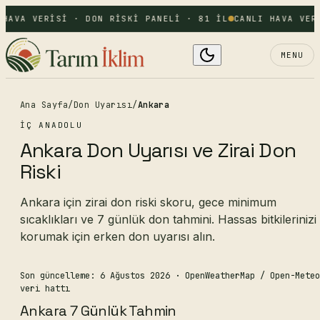
 HAVA VERISI · DON RISKI PANELI · 81 IL
CANLI HAVA VER
MENU
Ana Sayfa
/
Don Uyarısı
/
Ankara
İÇ ANADOLU
Ankara Don Uyarısı ve Zirai Don
Riski
Ankara için zirai don riski skoru, gece minimum
sıcaklıkları ve 7 günlük don tahmini. Hassas bitkilerinizi
korumak için erken don uyarısı alın.
Son güncelleme: 6 Ağustos 2026
· OpenWeatherMap / Open-Meteo
veri hattı
Ankara 7 Günlük Tahmin