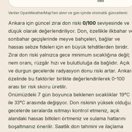
mm
Veriler OpenWeatherMap'ten alınır ve gün içinde otomatik güncellenir.
Ankara için güncel zirai don riski
0/100
seviyesinde ve
düşük olarak değerlendiriliyor. Don, özellikle ilkbahar v
sonbahar geçişlerinde meyve bahçeleri, bağlar ve
hassas sebze fideleri için en büyük tehditlerden biridir.
Zirai don riski yalnızca gece minimum sıcaklığına değil;
nem oranı, rüzgâr hızı ve bulutluluğa da bağlıdır. Açık
ve durgun gecelerde radyasyon donu riski artar. Ankar
özelinde bu faktörler birlikte değerlendirilerek 0-100
arası bir risk skoru üretilir.
Önümüzdeki 7 gün boyunca beklenen sıcaklıklar 19°C
ile 33°C arasında değişiyor. Don riskinin yüksek olduğu
gecelerde seralarda ısıtmayı kontrol etmeniz, açık
alandaki hassas bitkileri örtmeniz ve sulama hatlarını
boşaltmanız önerilir. Saatlik don tahmini ve ilaçlama