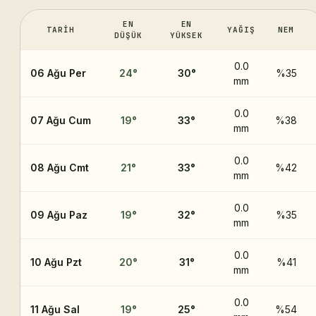
EN
EN
TARIH
YAĞIŞ
NEM
DÜŞÜK
YÜKSEK
0.0
06 Ağu Per
24
°
30
°
%35
mm
0.0
07 Ağu Cum
19
°
33
°
%38
mm
0.0
08 Ağu Cmt
21
°
33
°
%42
mm
0.0
09 Ağu Paz
19
°
32
°
%35
mm
0.0
10 Ağu Pzt
20
°
31
°
%41
mm
0.0
11 Ağu Sal
19
°
25
°
%54