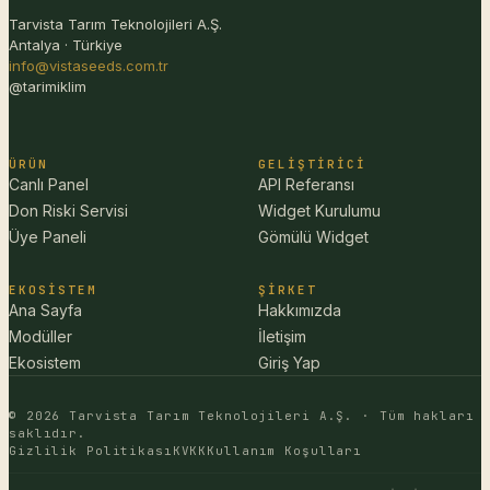
Tarvista Tarım Teknolojileri A.Ş.
Antalya · Türkiye
info@vistaseeds.com.tr
@tarimiklim
ÜRÜN
GELIŞTIRICI
Canlı Panel
API Referansı
Don Riski Servisi
Widget Kurulumu
Üye Paneli
Gömülü Widget
EKOSISTEM
ŞIRKET
Ana Sayfa
Hakkımızda
Modüller
İletişim
Ekosistem
Giriş Yap
© 2026 Tarvista Tarım Teknolojileri A.Ş. · Tüm hakları
saklıdır.
Gizlilik Politikası
KVKK
Kullanım Koşulları