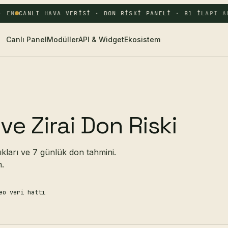
 EN
CANLI HAVA VERISI · DON RISKI PANELI · 81 IL
API AK
Canlı Panel
Modüller
API & Widget
Ekosistem
ve Zirai Don Riski
ıkları ve 7 günlük don tahmini.
n.
eo veri hattı