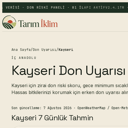
A VERISI · DON RISKI PANELI · 81 IL
API AKTIF
V2.4.1
TR ·
Ana Sayfa
/
Don Uyarısı
/
Kayseri
İÇ ANADOLU
Kayseri Don Uyarısı 
Kayseri için zirai don riski skoru, gece minimum sıcakl
Hassas bitkilerinizi korumak için erken don uyarısı alı
Son güncelleme: 7 Ağustos 2026
· OpenWeatherMap / Open-Met
Kayseri 7 Günlük Tahmin