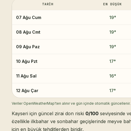
TARIH
EN DÜŞÜK
07 Ağu Cum
19
°
08 Ağu Cmt
19
°
09 Ağu Paz
19
°
10 Ağu Pzt
17
°
11 Ağu Sal
16
°
12 Ağu Çar
17
°
Veriler OpenWeatherMap'ten alınır ve gün içinde otomatik güncellenir.
Kayseri için güncel zirai don riski
0/100
seviyesinde ve
özellikle ilkbahar ve sonbahar geçişlerinde meyve bah
için en büyük tehditlerden biridir.