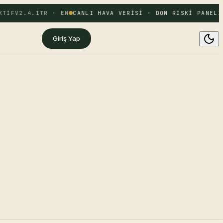
TIF
V2.4.1
TR · EN
CANLI HAVA VERISI · DON RISKI PANELI 
Giriş Yap