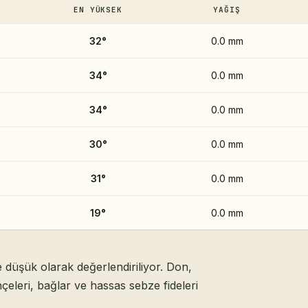
EN YÜKSEK
YAĞIŞ
32
°
0.0 mm
34
°
0.0 mm
34
°
0.0 mm
30
°
0.0 mm
31
°
0.0 mm
19
°
0.0 mm
 düşük olarak değerlendiriliyor. Don,
çeleri, bağlar ve hassas sebze fideleri