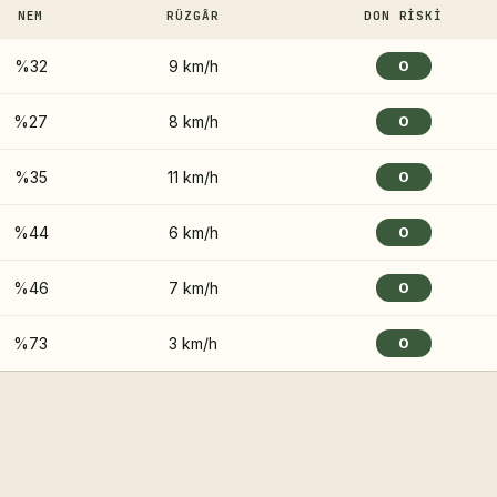
NEM
RÜZGÂR
DON RISKI
%32
9 km/h
0
%27
8 km/h
0
%35
11 km/h
0
%44
6 km/h
0
%46
7 km/h
0
%73
3 km/h
0