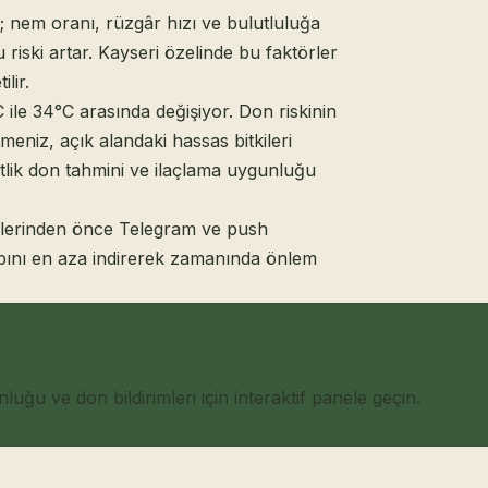
l; nem oranı, rüzgâr hızı ve bulutluluğa
riski artar. Kayseri özelinde bu faktörler
lir.
le 34°C arasında değişiyor. Don riskinin
eniz, açık alandaki hassas bitkileri
atlik don tahmini ve ilaçlama uygunluğu
ecelerinden önce Telegram ve push
kaybını en aza indirerek zamanında önlem
ğu ve don bildirimleri için interaktif panele geçin.