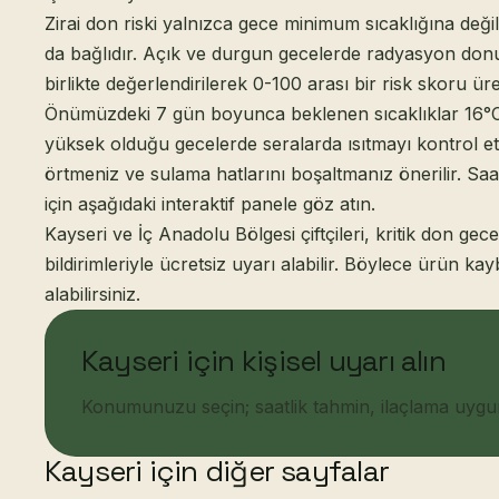
Zirai don riski yalnızca gece minimum sıcaklığına deği
da bağlıdır. Açık ve durgun gecelerde radyasyon donu 
birlikte değerlendirilerek 0-100 arası bir risk skoru üreti
Önümüzdeki 7 gün boyunca beklenen sıcaklıklar 16°C i
yüksek olduğu gecelerde seralarda ısıtmayı kontrol etm
örtmeniz ve sulama hatlarını boşaltmanız önerilir. Sa
için aşağıdaki interaktif panele göz atın.
Kayseri ve İç Anadolu Bölgesi çiftçileri, kritik don g
bildirimleriyle ücretsiz uyarı alabilir. Böylece ürün 
alabilirsiniz.
Kayseri için kişisel uyarı alın
Konumunuzu seçin; saatlik tahmin, ilaçlama uygunlu
Kayseri için diğer sayfalar