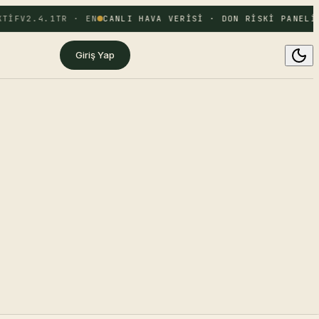
TIF
V2.4.1
TR · EN
CANLI HAVA VERISI · DON RISKI PANELI 
Giriş Yap