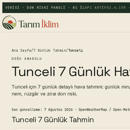
A VERISI · DON RISKI PANELI · 81 IL
API AKTIF
V2.4.1
TR ·
Ana Sayfa
/
7 Günlük Tahmin
/
Tunceli
DOĞU ANADOLU
Tunceli 7 Günlük Ha
Tunceli için 7 günlük detaylı hava tahmini: günlük min/
nem, rüzgâr ve zirai don riski.
Son güncelleme: 7 Ağustos 2026
· OpenWeatherMap / Open-Met
Tunceli 7 Günlük Tahmin