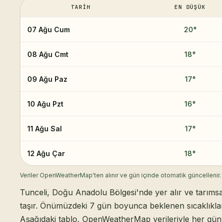
TARIH
EN DÜŞÜK
07 Ağu Cum
20
°
08 Ağu Cmt
18
°
09 Ağu Paz
17
°
10 Ağu Pzt
16
°
11 Ağu Sal
17
°
12 Ağu Çar
18
°
Veriler OpenWeatherMap'ten alınır ve gün içinde otomatik güncellenir.
Tunceli, Doğu Anadolu Bölgesi'nde yer alır ve tarıms
taşır. Önümüzdeki 7 gün boyunca beklenen sıcaklıklar 
Aşağıdaki tablo, OpenWeatherMap verileriyle her gün 