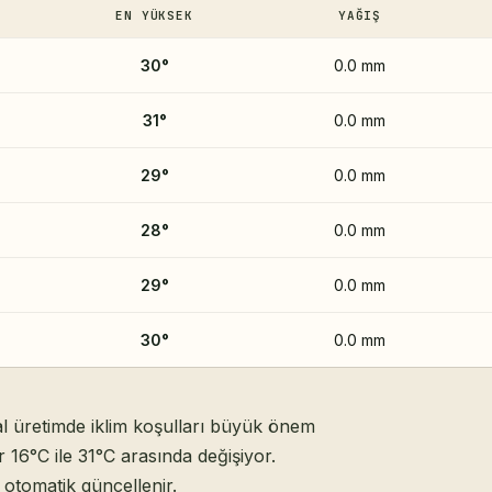
EN YÜKSEK
YAĞIŞ
30
°
0.0 mm
31
°
0.0 mm
29
°
0.0 mm
28
°
0.0 mm
29
°
0.0 mm
30
°
0.0 mm
al üretimde iklim koşulları büyük önem
16°C ile 31°C arasında değişiyor.
otomatik güncellenir.