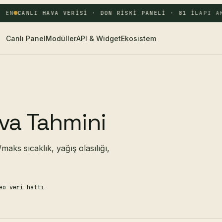
 EN
CANLI HAVA VERISI · DON RISKI PANELI · 81 IL
API AK
Canlı Panel
Modüller
API & Widget
Ekosistem
va Tahmini
maks sıcaklık, yağış olasılığı,
eo veri hattı