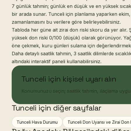
7 günlük tahmin; günlük en düşük ve en yüksek sıcaklı
bir arada sunar. Tunceli için planlama yaparken ekim,
zamanlamasını bu verilere göre belirleyebilirsiniz.
Tabloda her güne ait zirai don riski skoru da yer alır
yüksek don riski 0/100 (düşük) olarak görünüyor. Yağ
öne çekmek, kuru günleri sulama için değerlendirmek 
Daha detaylı saatlik tahmin, 3 saatlik dilimlerde sıcaklı
altındaki interaktif paneli kullanabilirsiniz.
Tunceli için kişisel uyarı alın
Konumunuzu seçin; saatlik tahmin, ilaçlama uygunlu
Tunceli için diğer sayfalar
Tunceli Hava Durumu
Tunceli Don Uyarısı ve Zirai Don 