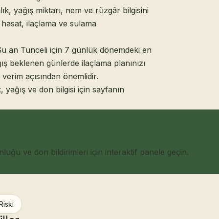
k, yağış miktarı, nem ve rüzgâr bilgisini
 hasat, ilaçlama ve sulama
. Şu an Tunceli için 7 günlük dönemdeki en
ış beklenen günlerde ilaçlama planınızı
verim açısından önemlidir.
k, yağış ve don bilgisi için sayfanın
ğu ve don bildirimleri için interaktif panele geçin.
Riski