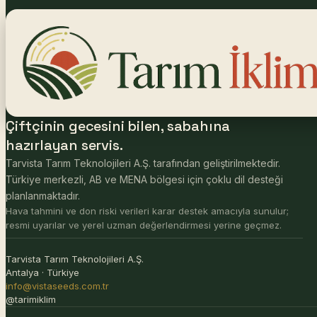
Çiftçinin gecesini bilen, sabahına
hazırlayan servis.
Tarvista Tarım Teknolojileri A.Ş. tarafından geliştirilmektedir.
Türkiye merkezli, AB ve MENA bölgesi için çoklu dil desteği
planlanmaktadır.
Hava tahmini ve don riski verileri karar destek amacıyla sunulur;
resmi uyarılar ve yerel uzman değerlendirmesi yerine geçmez.
Tarvista Tarım Teknolojileri A.Ş.
Antalya · Türkiye
info@vistaseeds.com.tr
@tarimiklim