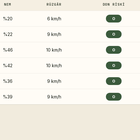
NEM
RÜZGÂR
DON RISKI
%20
6 km/h
0
%22
9 km/h
0
%46
10 km/h
0
%42
10 km/h
0
%36
9 km/h
0
%39
9 km/h
0