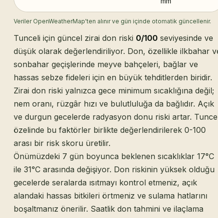
mm
Veriler OpenWeatherMap'ten alınır ve gün içinde otomatik güncellenir.
Tunceli için güncel zirai don riski
0/100
seviyesinde ve
düşük olarak değerlendiriliyor. Don, özellikle ilkbahar v
sonbahar geçişlerinde meyve bahçeleri, bağlar ve
hassas sebze fideleri için en büyük tehditlerden biridir.
Zirai don riski yalnızca gece minimum sıcaklığına değil;
nem oranı, rüzgâr hızı ve bulutluluğa da bağlıdır. Açık
ve durgun gecelerde radyasyon donu riski artar. Tuncel
özelinde bu faktörler birlikte değerlendirilerek 0-100
arası bir risk skoru üretilir.
Önümüzdeki 7 gün boyunca beklenen sıcaklıklar 17°C
ile 31°C arasında değişiyor. Don riskinin yüksek olduğu
gecelerde seralarda ısıtmayı kontrol etmeniz, açık
alandaki hassas bitkileri örtmeniz ve sulama hatlarını
boşaltmanız önerilir. Saatlik don tahmini ve ilaçlama