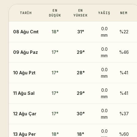
EN
EN
TARIH
YAĞIŞ
NEM
DÜŞÜK
YÜKSEK
0.0
08 Ağu Cmt
18
°
31
°
%22
mm
0.0
09 Ağu Paz
17
°
29
°
%46
mm
0.0
10 Ağu Pzt
17
°
28
°
%41
mm
0.0
11 Ağu Sal
17
°
29
°
%41
mm
0.0
12 Ağu Çar
17
°
30
°
%37
mm
0.0
13 Ağu Per
18
°
18
°
%60