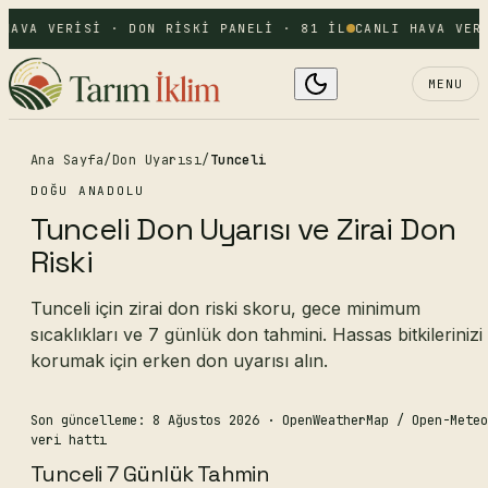
HAVA VERISI · DON RISKI PANELI · 81 IL
CANLI HAVA VERI
MENU
Ana Sayfa
/
Don Uyarısı
/
Tunceli
DOĞU ANADOLU
Tunceli Don Uyarısı ve Zirai Don
Riski
Tunceli için zirai don riski skoru, gece minimum
sıcaklıkları ve 7 günlük don tahmini. Hassas bitkilerinizi
korumak için erken don uyarısı alın.
Son güncelleme: 8 Ağustos 2026
· OpenWeatherMap / Open-Meteo
veri hattı
Tunceli 7 Günlük Tahmin