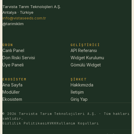
Tarvista Tarım Teknolojileri A.Ş.
Antalya · Türkiye
info@vistaseeds.com.tr
@tarimiklim
ÜRÜN
GELIŞTIRICI
Canlı Panel
API Referansı
Don Riski Servisi
Widget Kurulumu
Üye Paneli
Gömülü Widget
EKOSISTEM
ŞIRKET
Ana Sayfa
Hakkımızda
Modüller
İletişim
Ekosistem
Giriş Yap
© 2026 Tarvista Tarım Teknolojileri A.Ş. · Tüm hakları
saklıdır.
Gizlilik Politikası
KVKK
Kullanım Koşulları