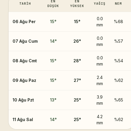
EN
EN
TARIH
YAĞIŞ
NEM
DÜŞÜK
YÜKSEK
0.0
06 Ağu Per
15
°
15
°
%68
mm
0.0
07 Ağu Cum
14
°
26
°
%57
mm
0.0
08 Ağu Cmt
15
°
28
°
%54
mm
2.4
09 Ağu Paz
15
°
27
°
%62
mm
3.9
10 Ağu Pzt
13
°
25
°
%65
mm
4.2
11 Ağu Sal
14
°
25
°
%62
mm