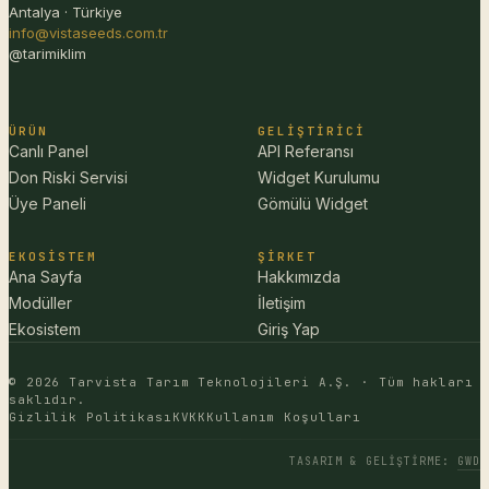
Antalya · Türkiye
info@vistaseeds.com.tr
@tarimiklim
ÜRÜN
GELIŞTIRICI
Canlı Panel
API Referansı
Don Riski Servisi
Widget Kurulumu
Üye Paneli
Gömülü Widget
EKOSISTEM
ŞIRKET
Ana Sayfa
Hakkımızda
Modüller
İletişim
Ekosistem
Giriş Yap
© 2026 Tarvista Tarım Teknolojileri A.Ş. · Tüm hakları
saklıdır.
Gizlilik Politikası
KVKK
Kullanım Koşulları
TASARIM & GELIŞTIRME
:
GWD