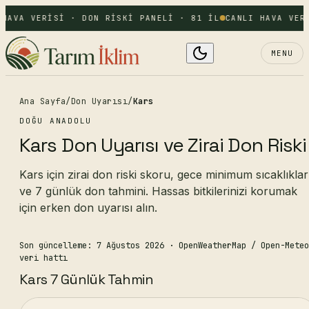
HAVA VERISI · DON RISKI PANELI · 81 IL
CANLI HAVA VER
MENU
Ana Sayfa
/
Don Uyarısı
/
Kars
DOĞU ANADOLU
Kars Don Uyarısı ve Zirai Don Riski
Kars için zirai don riski skoru, gece minimum sıcaklıklar
ve 7 günlük don tahmini. Hassas bitkilerinizi korumak
için erken don uyarısı alın.
Son güncelleme: 7 Ağustos 2026
· OpenWeatherMap / Open-Meteo
veri hattı
Kars 7 Günlük Tahmin