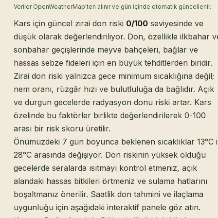
Veriler OpenWeatherMap'ten alınır ve gün içinde otomatik güncellenir.
Kars için güncel zirai don riski
0/100
seviyesinde ve
düşük olarak değerlendiriliyor. Don, özellikle ilkbahar v
sonbahar geçişlerinde meyve bahçeleri, bağlar ve
hassas sebze fideleri için en büyük tehditlerden biridir.
Zirai don riski yalnızca gece minimum sıcaklığına değil;
nem oranı, rüzgâr hızı ve bulutluluğa da bağlıdır. Açık
ve durgun gecelerde radyasyon donu riski artar. Kars
özelinde bu faktörler birlikte değerlendirilerek 0-100
arası bir risk skoru üretilir.
Önümüzdeki 7 gün boyunca beklenen sıcaklıklar 13°C i
28°C arasında değişiyor. Don riskinin yüksek olduğu
gecelerde seralarda ısıtmayı kontrol etmeniz, açık
alandaki hassas bitkileri örtmeniz ve sulama hatlarını
boşaltmanız önerilir. Saatlik don tahmini ve ilaçlama
uygunluğu için aşağıdaki interaktif panele göz atın.