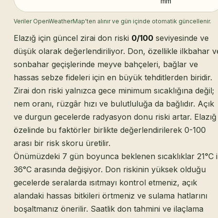
mm
Veriler OpenWeatherMap'ten alınır ve gün içinde otomatik güncellenir.
Elazığ için güncel zirai don riski
0/100
seviyesinde ve
düşük olarak değerlendiriliyor. Don, özellikle ilkbahar v
sonbahar geçişlerinde meyve bahçeleri, bağlar ve
hassas sebze fideleri için en büyük tehditlerden biridir.
Zirai don riski yalnızca gece minimum sıcaklığına değil;
nem oranı, rüzgâr hızı ve bulutluluğa da bağlıdır. Açık
ve durgun gecelerde radyasyon donu riski artar. Elazığ
özelinde bu faktörler birlikte değerlendirilerek 0-100
arası bir risk skoru üretilir.
Önümüzdeki 7 gün boyunca beklenen sıcaklıklar 21°C i
36°C arasında değişiyor. Don riskinin yüksek olduğu
gecelerde seralarda ısıtmayı kontrol etmeniz, açık
alandaki hassas bitkileri örtmeniz ve sulama hatlarını
boşaltmanız önerilir. Saatlik don tahmini ve ilaçlama