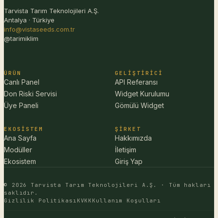
Tarvista Tarım Teknolojileri A.Ş.
Antalya · Türkiye
info@vistaseeds.com.tr
@tarimiklim
ÜRÜN
GELIŞTIRICI
Canlı Panel
API Referansı
Don Riski Servisi
Widget Kurulumu
Üye Paneli
Gömülü Widget
EKOSISTEM
ŞIRKET
Ana Sayfa
Hakkımızda
Modüller
İletişim
Ekosistem
Giriş Yap
© 2026 Tarvista Tarım Teknolojileri A.Ş. · Tüm hakları
saklıdır.
Gizlilik Politikası
KVKK
Kullanım Koşulları