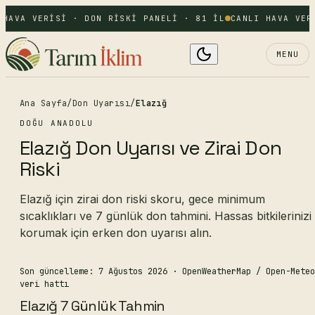
 HAVA VERISI · DON RISKI PANELI · 81 IL
CANLI HAVA VER
MENU
Ana Sayfa
/
Don Uyarısı
/
Elazığ
DOĞU ANADOLU
Elazığ Don Uyarısı ve Zirai Don
Riski
Elazığ için zirai don riski skoru, gece minimum
sıcaklıkları ve 7 günlük don tahmini. Hassas bitkilerinizi
korumak için erken don uyarısı alın.
Son güncelleme: 7 Ağustos 2026
· OpenWeatherMap / Open-Meteo
veri hattı
Elazığ 7 Günlük Tahmin