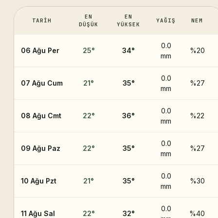
EN
EN
TARIH
YAĞIŞ
NEM
DÜŞÜK
YÜKSEK
0.0
06 Ağu Per
25
°
34
°
%20
mm
0.0
07 Ağu Cum
21
°
35
°
%27
mm
0.0
08 Ağu Cmt
22
°
36
°
%22
mm
0.0
09 Ağu Paz
22
°
35
°
%27
mm
0.0
10 Ağu Pzt
21
°
35
°
%30
mm
0.0
11 Ağu Sal
22
°
32
°
%40