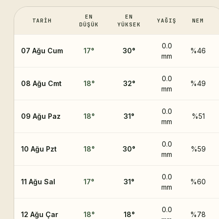
EN
EN
TARIH
YAĞIŞ
NEM
DÜŞÜK
YÜKSEK
0.0
07 Ağu Cum
17
°
30
°
%46
mm
0.0
08 Ağu Cmt
18
°
32
°
%49
mm
0.0
09 Ağu Paz
18
°
31
°
%51
mm
0.0
10 Ağu Pzt
18
°
30
°
%59
mm
0.0
11 Ağu Sal
17
°
31
°
%60
mm
0.0
12 Ağu Çar
18
°
18
°
%78