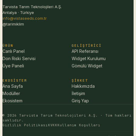
Tarvista Tarım Teknolojileri A.Ş.
Antalya · Türkiye
info@vistaseeds.com.tr
@tarimiklim
ÜRÜN
GELIŞTIRICI
Canlı Panel
API Referansı
Don Riski Servisi
Widget Kurulumu
Üye Paneli
Gömülü Widget
EKOSISTEM
ŞIRKET
Ana Sayfa
Hakkımızda
Modüller
İletişim
Ekosistem
Giriş Yap
© 2026 Tarvista Tarım Teknolojileri A.Ş. · Tüm hakları
saklıdır.
Gizlilik Politikası
KVKK
Kullanım Koşulları