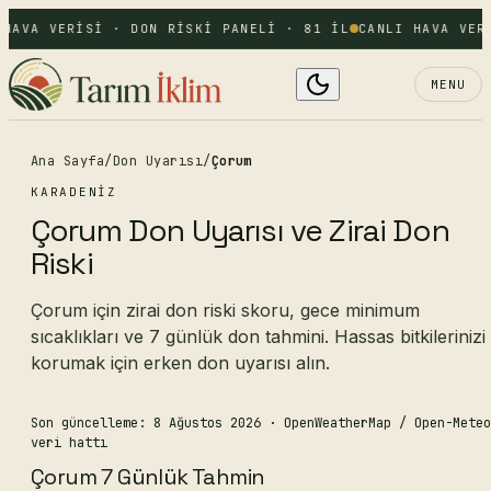
HAVA VERISI · DON RISKI PANELI · 81 IL
CANLI HAVA VER
MENU
Ana Sayfa
/
Don Uyarısı
/
Çorum
KARADENIZ
Çorum Don Uyarısı ve Zirai Don
Riski
Çorum için zirai don riski skoru, gece minimum
sıcaklıkları ve 7 günlük don tahmini. Hassas bitkilerinizi
korumak için erken don uyarısı alın.
Son güncelleme: 8 Ağustos 2026
· OpenWeatherMap / Open-Meteo
veri hattı
Çorum 7 Günlük Tahmin