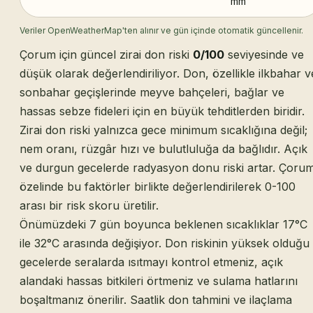
mm
Veriler OpenWeatherMap'ten alınır ve gün içinde otomatik güncellenir.
Çorum için güncel zirai don riski
0/100
seviyesinde ve
düşük olarak değerlendiriliyor. Don, özellikle ilkbahar v
sonbahar geçişlerinde meyve bahçeleri, bağlar ve
hassas sebze fideleri için en büyük tehditlerden biridir.
Zirai don riski yalnızca gece minimum sıcaklığına değil;
nem oranı, rüzgâr hızı ve bulutluluğa da bağlıdır. Açık
ve durgun gecelerde radyasyon donu riski artar. Çoru
özelinde bu faktörler birlikte değerlendirilerek 0-100
arası bir risk skoru üretilir.
Önümüzdeki 7 gün boyunca beklenen sıcaklıklar 17°C
ile 32°C arasında değişiyor. Don riskinin yüksek olduğu
gecelerde seralarda ısıtmayı kontrol etmeniz, açık
alandaki hassas bitkileri örtmeniz ve sulama hatlarını
boşaltmanız önerilir. Saatlik don tahmini ve ilaçlama