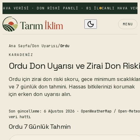
HAVA VERISI · DON RISKI PANELI · 81 IL
CANLI HAVA VERI
MENU
Ana Sayfa
/
Don Uyarısı
/
Ordu
KARADENIZ
Ordu Don Uyarısı ve Zirai Don Risk
Ordu için zirai don riski skoru, gece minimum sıcaklıklar
ve 7 günlük don tahmini. Hassas bitkilerinizi korumak
için erken don uyarısı alın.
Son güncelleme: 6 Ağustos 2026
· OpenWeatherMap / Open-Meteo
veri hattı
Ordu 7 Günlük Tahmin