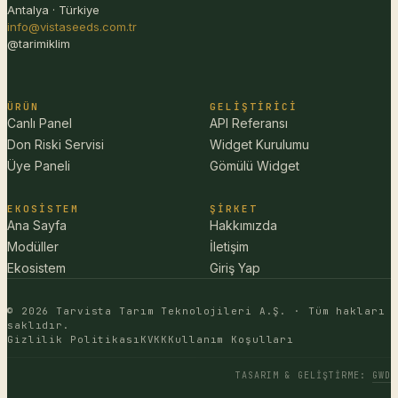
Antalya · Türkiye
info@vistaseeds.com.tr
@tarimiklim
ÜRÜN
GELIŞTIRICI
Canlı Panel
API Referansı
Don Riski Servisi
Widget Kurulumu
Üye Paneli
Gömülü Widget
EKOSISTEM
ŞIRKET
Ana Sayfa
Hakkımızda
Modüller
İletişim
Ekosistem
Giriş Yap
© 2026 Tarvista Tarım Teknolojileri A.Ş. · Tüm hakları
saklıdır.
Gizlilik Politikası
KVKK
Kullanım Koşulları
TASARIM & GELIŞTIRME
:
GWD