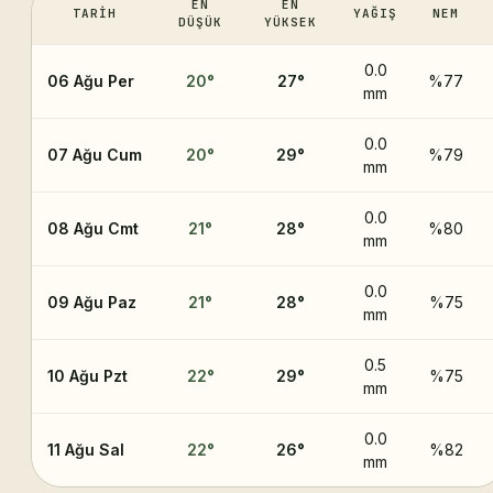
EN
EN
TARIH
YAĞIŞ
NEM
DÜŞÜK
YÜKSEK
0.0
06 Ağu Per
20
°
27
°
%77
mm
0.0
07 Ağu Cum
20
°
29
°
%79
mm
0.0
08 Ağu Cmt
21
°
28
°
%80
mm
0.0
09 Ağu Paz
21
°
28
°
%75
mm
0.5
10 Ağu Pzt
22
°
29
°
%75
mm
0.0
11 Ağu Sal
22
°
26
°
%82
mm