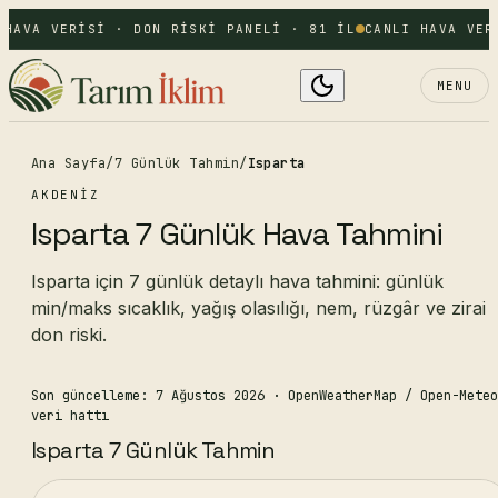
 HAVA VERISI · DON RISKI PANELI · 81 IL
CANLI HAVA VER
MENU
Ana Sayfa
/
7 Günlük Tahmin
/
Isparta
AKDENIZ
Isparta 7 Günlük Hava Tahmini
Isparta için 7 günlük detaylı hava tahmini: günlük
min/maks sıcaklık, yağış olasılığı, nem, rüzgâr ve zirai
don riski.
Son güncelleme: 7 Ağustos 2026
· OpenWeatherMap / Open-Meteo
veri hattı
Isparta 7 Günlük Tahmin