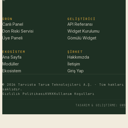
ÜRÜN
GELIŞTIRICI
Canlı Panel
API Referansı
Don Riski Servisi
Widget Kurulumu
Üye Paneli
Gömülü Widget
EKOSISTEM
ŞIRKET
Ana Sayfa
Hakkımızda
Modüller
İletişim
Ekosistem
Giriş Yap
© 2026 Tarvista Tarım Teknolojileri A.Ş. · Tüm hakları
saklıdır.
Gizlilik Politikası
KVKK
Kullanım Koşulları
TASARIM & GELIŞTIRME
:
GWD