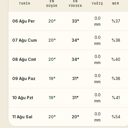
EN
EN
TARIH
YAĞIŞ
NEM
DÜŞÜK
YÜKSEK
0.0
06 Ağu Per
20
°
33
°
%37
mm
0.0
07 Ağu Cum
20
°
34
°
%38
mm
0.0
08 Ağu Cmt
20
°
34
°
%40
mm
0.0
09 Ağu Paz
19
°
31
°
%38
mm
0.0
10 Ağu Pzt
19
°
31
°
%41
mm
0.0
11 Ağu Sal
20
°
20
°
%54
mm