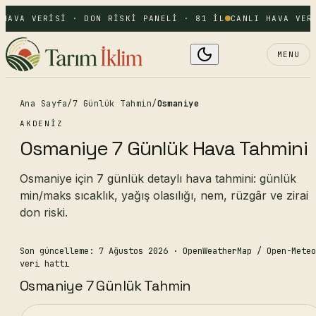
 HAVA VERISI · DON RISKI PANELI · 81 IL
CANLI HAVA VER
MENU
Ana Sayfa
/
7 Günlük Tahmin
/
Osmaniye
AKDENIZ
Osmaniye 7 Günlük Hava Tahmini
Osmaniye için 7 günlük detaylı hava tahmini: günlük
min/maks sıcaklık, yağış olasılığı, nem, rüzgâr ve zirai
don riski.
Son güncelleme: 7 Ağustos 2026
· OpenWeatherMap / Open-Meteo
veri hattı
Osmaniye 7 Günlük Tahmin