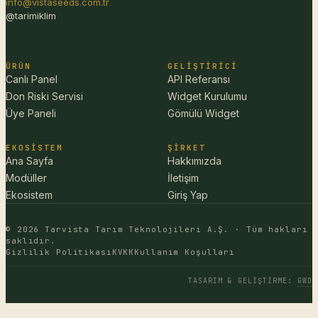
info@vistaseeds.com.tr
@tarimiklim
ÜRÜN
GELIŞTIRICI
Canlı Panel
API Referansı
Don Riski Servisi
Widget Kurulumu
Üye Paneli
Gömülü Widget
EKOSISTEM
ŞIRKET
Ana Sayfa
Hakkımızda
Modüller
İletişim
Ekosistem
Giriş Yap
© 2026 Tarvista Tarım Teknolojileri A.Ş. · Tüm hakları
saklıdır.
Gizlilik Politikası
KVKK
Kullanım Koşulları
TASARIM & GELIŞTIRME
:
GWD