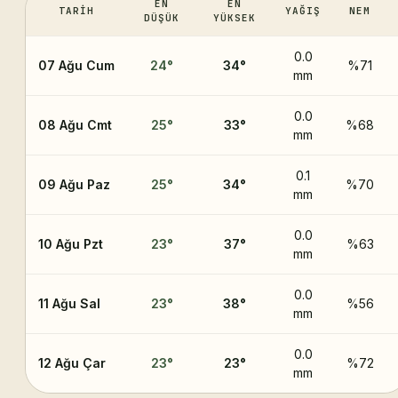
EN
EN
TARIH
YAĞIŞ
NEM
DÜŞÜK
YÜKSEK
0.0
07 Ağu Cum
24
°
34
°
%71
mm
0.0
08 Ağu Cmt
25
°
33
°
%68
mm
0.1
09 Ağu Paz
25
°
34
°
%70
mm
0.0
10 Ağu Pzt
23
°
37
°
%63
mm
0.0
11 Ağu Sal
23
°
38
°
%56
mm
0.0
12 Ağu Çar
23
°
23
°
%72
mm