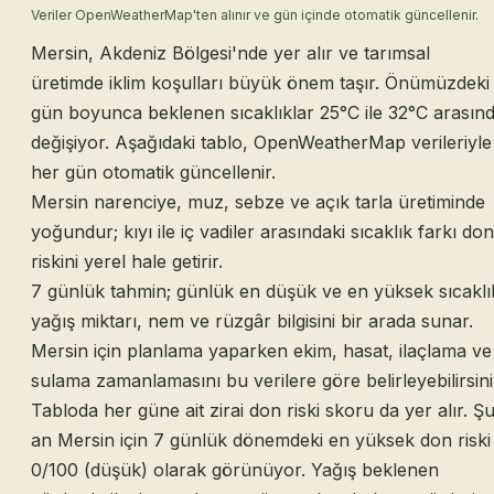
Veriler OpenWeatherMap'ten alınır ve gün içinde otomatik güncellenir.
Mersin, Akdeniz Bölgesi'nde yer alır ve tarımsal
üretimde iklim koşulları büyük önem taşır. Önümüzdeki
gün boyunca beklenen sıcaklıklar 25°C ile 32°C arasın
değişiyor. Aşağıdaki tablo, OpenWeatherMap verileriyle
her gün otomatik güncellenir.
Mersin narenciye, muz, sebze ve açık tarla üretiminde
yoğundur; kıyı ile iç vadiler arasındaki sıcaklık farkı don
riskini yerel hale getirir.
7 günlük tahmin; günlük en düşük ve en yüksek sıcaklı
yağış miktarı, nem ve rüzgâr bilgisini bir arada sunar.
Mersin için planlama yaparken ekim, hasat, ilaçlama ve
sulama zamanlamasını bu verilere göre belirleyebilirsini
Tabloda her güne ait zirai don riski skoru da yer alır. Ş
an Mersin için 7 günlük dönemdeki en yüksek don riski
0/100 (düşük) olarak görünüyor. Yağış beklenen