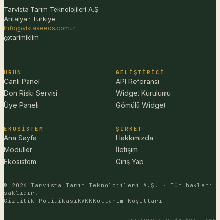
Tarvista Tarım Teknolojileri A.Ş.
Antalya · Türkiye
info@vistaseeds.com.tr
@tarimiklim
ÜRÜN
GELIŞTIRICI
Canlı Panel
API Referansı
Don Riski Servisi
Widget Kurulumu
Üye Paneli
Gömülü Widget
EKOSISTEM
ŞIRKET
Ana Sayfa
Hakkımızda
Modüller
İletişim
Ekosistem
Giriş Yap
© 2026 Tarvista Tarım Teknolojileri A.Ş. · Tüm hakları
saklıdır.
Gizlilik Politikası
KVKK
Kullanım Koşulları