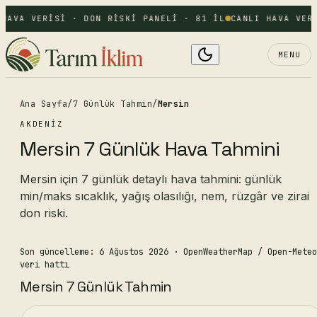
HAVA VERISI · DON RISKI PANELI · 81 IL
CANLI HAVA VERI
MENU
Ana Sayfa
/
7 Günlük Tahmin
/
Mersin
AKDENIZ
Mersin 7 Günlük Hava Tahmini
Mersin için 7 günlük detaylı hava tahmini: günlük
min/maks sıcaklık, yağış olasılığı, nem, rüzgâr ve zirai
don riski.
Son güncelleme: 6 Ağustos 2026
· OpenWeatherMap / Open-Meteo
veri hattı
Mersin 7 Günlük Tahmin