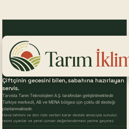
Çiftçinin gecesini bilen, sabahına hazırlayan
servis.
Tarvista Tarım Teknolojileri A.Ş. tarafından geliştirilmektedir.
Türkiye merkezli, AB ve MENA bölgesi için çoklu dil desteği
planlanmaktadır.
Hava tahmini ve don riski verileri karar destek amacıyla sunulur;
resmi uyarılar ve yerel uzman değerlendirmesi yerine geçmez.