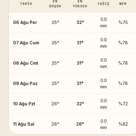
EN
EN
TARIH
YAĞIŞ
NEM
DÜŞÜK
YÜKSEK
0.0
06 Ağu Per
25
°
32
°
%75
mm
0.0
07 Ağu Cum
25
°
31
°
%78
mm
0.0
08 Ağu Cmt
25
°
31
°
%78
mm
0.0
09 Ağu Paz
25
°
31
°
%78
mm
0.0
10 Ağu Pzt
26
°
32
°
%72
mm
0.0
11 Ağu Sal
26
°
26
°
%82
mm