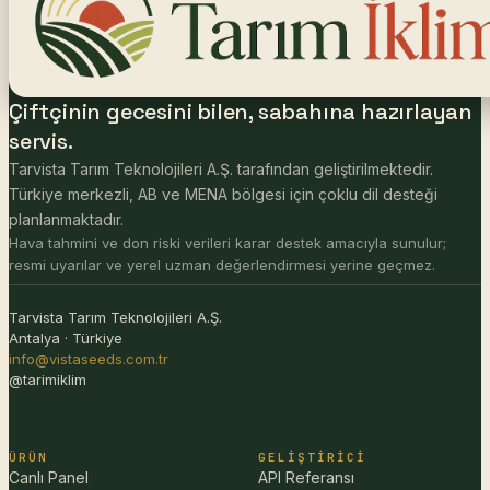
Çiftçinin gecesini bilen, sabahına hazırlayan
servis.
Tarvista Tarım Teknolojileri A.Ş. tarafından geliştirilmektedir.
Türkiye merkezli, AB ve MENA bölgesi için çoklu dil desteği
planlanmaktadır.
Hava tahmini ve don riski verileri karar destek amacıyla sunulur;
resmi uyarılar ve yerel uzman değerlendirmesi yerine geçmez.
Tarvista Tarım Teknolojileri A.Ş.
Antalya · Türkiye
info@vistaseeds.com.tr
@tarimiklim
ÜRÜN
GELIŞTIRICI
Canlı Panel
API Referansı