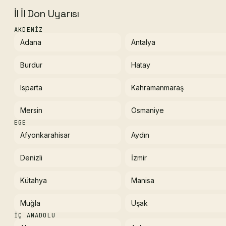
İl İl Don Uyarısı
AKDENIZ
Adana
Antalya
Burdur
Hatay
Isparta
Kahramanmaraş
Mersin
Osmaniye
EGE
Afyonkarahisar
Aydın
Denizli
İzmir
Kütahya
Manisa
Muğla
Uşak
İÇ ANADOLU