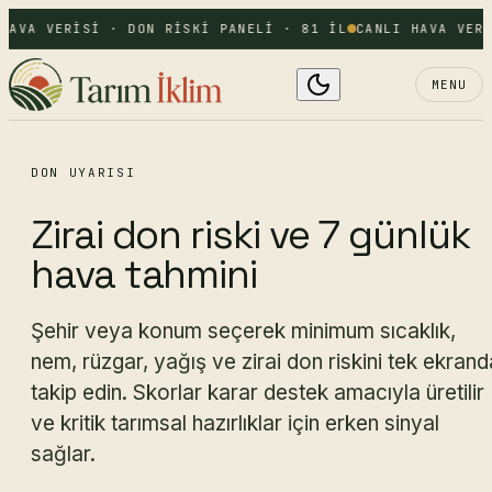
HAVA VERISI · DON RISKI PANELI · 81 IL
CANLI HAVA VERI
MENU
DON UYARISI
Zirai don riski ve 7 günlük
hava tahmini
Şehir veya konum seçerek minimum sıcaklık,
nem, rüzgar, yağış ve zirai don riskini tek ekrand
takip edin. Skorlar karar destek amacıyla üretilir
ve kritik tarımsal hazırlıklar için erken sinyal
sağlar.