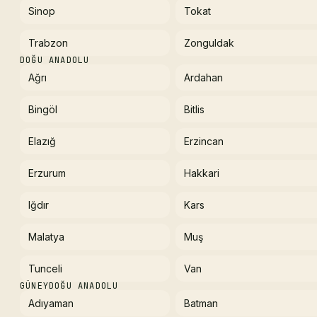
Sinop
Tokat
Trabzon
Zonguldak
DOĞU ANADOLU
Ağrı
Ardahan
Bingöl
Bitlis
Elazığ
Erzincan
Erzurum
Hakkari
Iğdır
Kars
Malatya
Muş
Tunceli
Van
GÜNEYDOĞU ANADOLU
Adıyaman
Batman