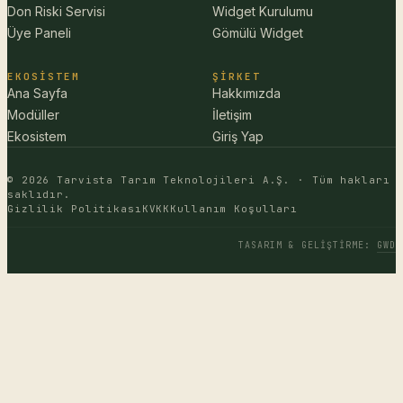
Don Riski Servisi
Widget Kurulumu
Üye Paneli
Gömülü Widget
EKOSISTEM
ŞIRKET
Ana Sayfa
Hakkımızda
Modüller
İletişim
Ekosistem
Giriş Yap
© 2026 Tarvista Tarım Teknolojileri A.Ş. · Tüm hakları
saklıdır.
Gizlilik Politikası
KVKK
Kullanım Koşulları
TASARIM & GELIŞTIRME
:
GWD