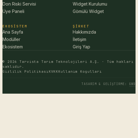
Don Riski Servisi
Widget Kurulumu
Üye Paneli
Gömülü Widget
EKOSISTEM
ŞIRKET
Ana Sayfa
Hakkımızda
Modüller
İletişim
Ekosistem
Giriş Yap
© 2026 Tarvista Tarım Teknolojileri A.Ş. · Tüm hakları
saklıdır.
Gizlilik Politikası
KVKK
Kullanım Koşulları
TASARIM & GELIŞTIRME
:
GWD