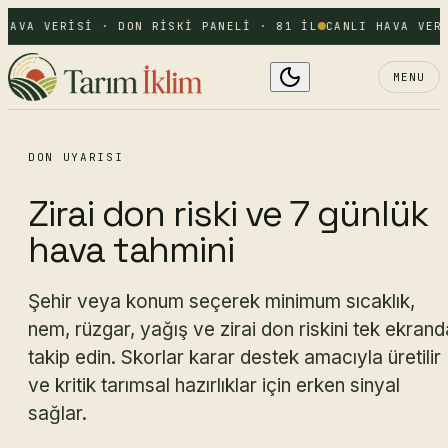
HAVA VERISI · DON RISKI PANELI · 81 IL
CANLI HAVA VERI
MENU
DON UYARISI
Zirai don riski ve 7 günlük
hava tahmini
Şehir veya konum seçerek minimum sıcaklık,
nem, rüzgar, yağış ve zirai don riskini tek ekrand
takip edin. Skorlar karar destek amacıyla üretilir
ve kritik tarımsal hazırlıklar için erken sinyal
sağlar.