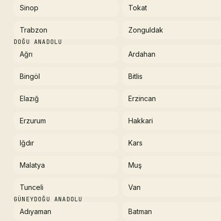
Sinop
Tokat
Trabzon
Zonguldak
DOĞU ANADOLU
Ağrı
Ardahan
Bingöl
Bitlis
Elazığ
Erzincan
Erzurum
Hakkari
Iğdır
Kars
Malatya
Muş
Tunceli
Van
GÜNEYDOĞU ANADOLU
Adıyaman
Batman