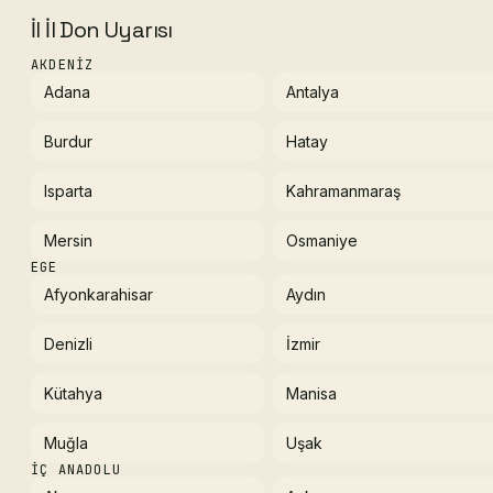
İl İl Don Uyarısı
AKDENIZ
Adana
Antalya
Burdur
Hatay
Isparta
Kahramanmaraş
Mersin
Osmaniye
EGE
Afyonkarahisar
Aydın
Denizli
İzmir
Kütahya
Manisa
Muğla
Uşak
İÇ ANADOLU