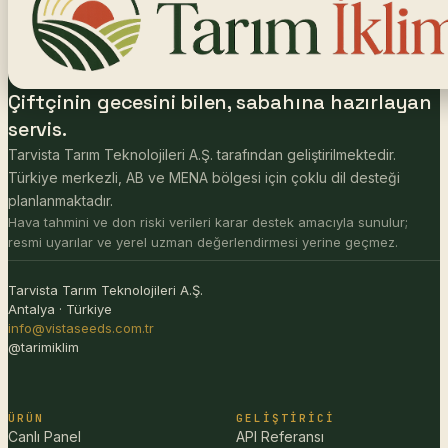
Çiftçinin gecesini bilen, sabahına hazırlayan
servis.
Tarvista Tarım Teknolojileri A.Ş. tarafından geliştirilmektedir.
Türkiye merkezli, AB ve MENA bölgesi için çoklu dil desteği
planlanmaktadır.
Hava tahmini ve don riski verileri karar destek amacıyla sunulur;
resmi uyarılar ve yerel uzman değerlendirmesi yerine geçmez.
Tarvista Tarım Teknolojileri A.Ş.
Antalya · Türkiye
info@vistaseeds.com.tr
@tarimiklim
ÜRÜN
GELIŞTIRICI
Canlı Panel
API Referansı